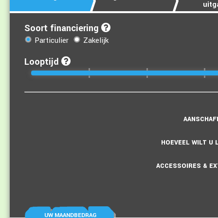
uitg
Soort financiering
Particulier
Zakelijk
Looptijd
UW MAANDBEDRAG