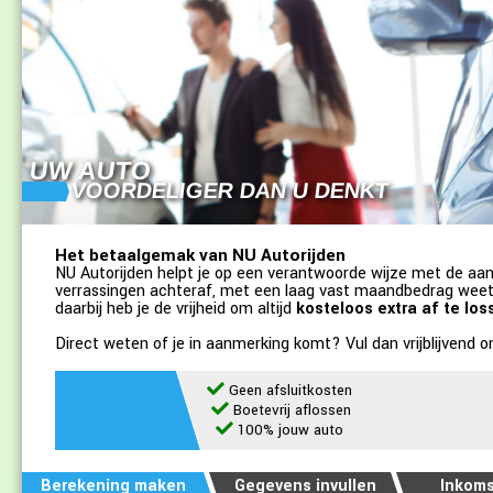
UW AUTO
VOORDELIGER DAN U DENKT
Het betaalgemak van NU Autorijden
NU Autorijden helpt je op een verantwoorde wijze met de aa
verrassingen achteraf, met een laag vast maandbedrag weet j
daarbij heb je de vrijheid om altijd
kosteloos extra af te los
Direct weten of je in aanmerking komt? Vul dan vrijblijvend 
Geen afsluitkosten
Boetevrij aflossen
100% jouw auto
Berekening maken
Gegevens invullen
Inkoms