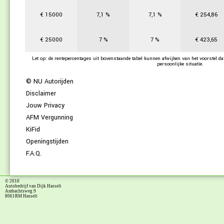
€
15000
7,1
%
7,1
%
€
254,86
€
25000
7
%
7
%
€
423,65
Let op: de rentepercentages uit bovenstaande tabel kunnen afwijken van het voorstel da
persoonlijke situatie.
© NU Autorijden
Disclaimer
Jouw Privacy
AFM Vergunning
KiFid
Openingstijden
F.A.Q.
© 2010
Autobedrijf van Dijk Hasselt
Ambachtsweg 9
8061RM Hasselt