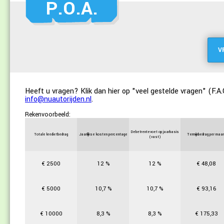
P.O.A.
V
Heeft u vragen? Klik dan
hier op "veel gestelde vragen" (F.A.
info@nuautorijden.nl
.
Rekenvoorbeeld:
Debetrentevoet op jaarbasis
Totale kredietbedrag
Jaarlijkse kosten percentage
Termijnbedrag per maa
(vast)
€
2500
12
%
12
%
€
48,08
€
5000
10,7
%
10,7
%
€
93,16
€
10000
8,3
%
8,3
%
€
175,33